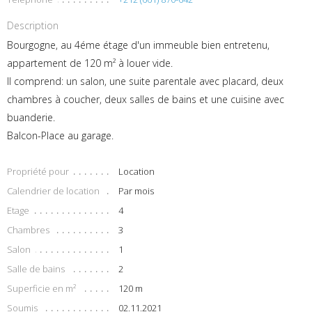
Description
Bourgogne, au 4éme étage d'un immeuble bien entretenu,
appartement de 120 m² à louer vide.
Il comprend: un salon, une suite parentale avec placard, deux
chambres à coucher, deux salles de bains et une cuisine avec
buanderie.
Balcon-Place au garage.
Propriété pour
Location
Calendrier de location
Par mois
Etage
4
Chambres
3
Salon
1
Salle de bains
2
Superficie en m²
120 m
Soumis
02.11.2021