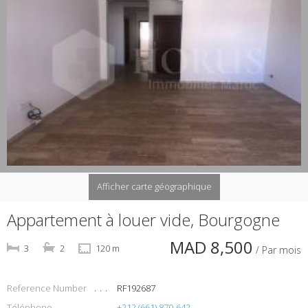
Afficher carte géographique
Appartement à louer vide, Bourgogne
MAD 8,500
3
2
120 m
/ Par mois
Reference Number
RF192687
Téléphone
+212 (661) 870-642