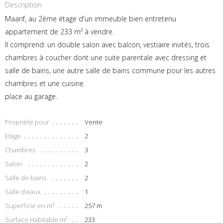
Description
Maarif, au 2ème étage d'un immeuble bien entretenu
appartement de 233 m² à vendre.
Il comprend: un double salon avec balcon, vestiaire invités, trois
chambres à coucher dont une suite parentale avec dressing et
salle de bains, une autre salle de bains commune pour les autres
chambres et une cuisine.
place au garage.
Propriété pour
Vente
Etage
2
Chambres
3
Salon
2
Salle de bains
2
Salle d’eaux
1
Superficie en m²
257 m
Surface Habitable m²
233