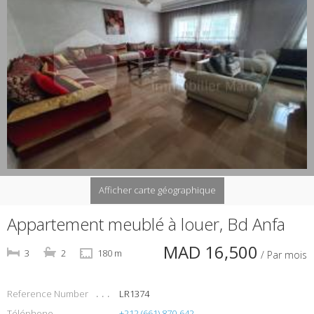
Afficher carte géographique
Appartement meublé à louer, Bd Anfa
MAD 16,500
3
2
180 m
/ Par mois
Reference Number
LR1374
Téléphone
+212 (661) 870-642