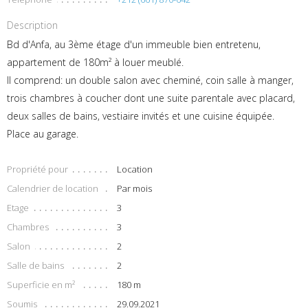
Description
Bd d'Anfa, au 3ème étage d'un immeuble bien entretenu,
appartement de 180m² à louer meublé.
Il comprend: un double salon avec cheminé, coin salle à manger,
trois chambres à coucher dont une suite parentale avec placard,
deux salles de bains, vestiaire invités et une cuisine équipée.
Place au garage.
Propriété pour
Location
Calendrier de location
Par mois
Etage
3
Chambres
3
Salon
2
Salle de bains
2
Superficie en m²
180 m
Soumis
29.09.2021