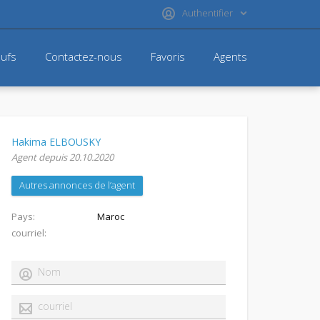
Authentifier
ufs
Contactez-nous
Favoris
Agents
Hakima ELBOUSKY
Agent depuis 20.10.2020
Autres annonces de l’agent
Pays
Maroc
courriel