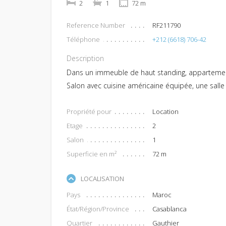
2
1
72 m
Reference Number
RF211790
Téléphone
+212 (6618) 706-42
Description
Dans un immeuble de haut standing, appartemen
Salon avec cuisine américaine équipée, une salle
Propriété pour
Location
Etage
2
Salon
1
Superficie en m²
72 m
LOCALISATION
Pays
Maroc
État/Région/Province
Casablanca
Quartier
Gauthier