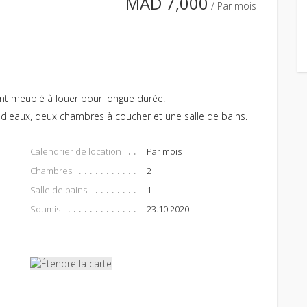
MAD 7,000
/ Par mois
t meublé à louer pour longue durée.
 d'eaux, deux chambres à coucher et une salle de bains.
Calendrier de location
Par mois
Chambres
2
Salle de bains
1
Soumis
23.10.2020