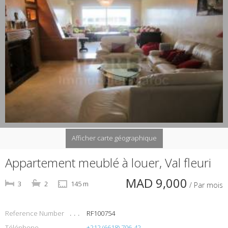
Afficher carte géographique
Appartement meublé à louer, Val fleuri
MAD 9,000
3
2
145 m
/ Par mois
Reference Number
RF100754
Téléphone
+212 (6618) 706-42