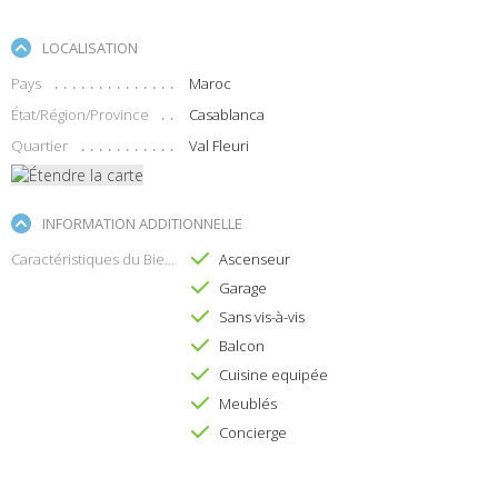
LOCALISATION
Pays
Maroc
État/Région/Province
Casablanca
Quartier
Val Fleuri
INFORMATION ADDITIONNELLE
Caractéristiques du Bien
Ascenseur
Garage
Sans vis-à-vis
Balcon
Cuisine equipée
Meublés
Concierge