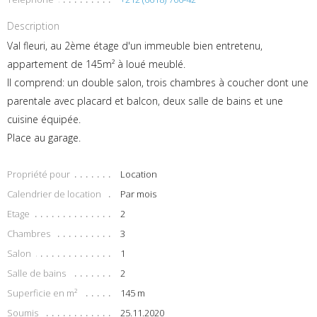
Description
Val fleuri, au 2ème étage d'un immeuble bien entretenu,
appartement de 145m² à loué meublé.
Il comprend: un double salon, trois chambres à coucher dont une
parentale avec placard et balcon, deux salle de bains et une
cuisine équipée.
Place au garage.
Propriété pour
Location
Calendrier de location
Par mois
Etage
2
Chambres
3
Salon
1
Salle de bains
2
Superficie en m²
145 m
Soumis
25.11.2020