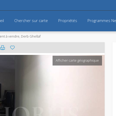
eil
Chercher sur carte
Propriétés
Programmes Ne
nt à vendre, Derb Ghellaf
Afficher carte géographique