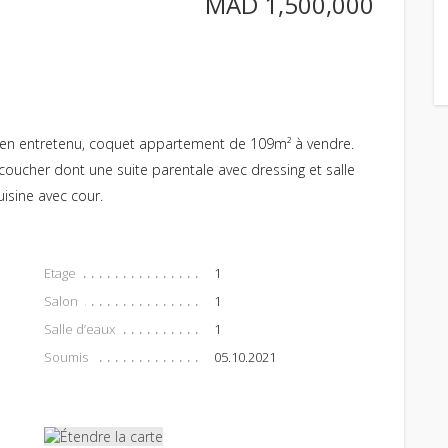
MAD 1,500,000
ien entretenu, coquet appartement de 109m² à vendre.
oucher dont une suite parentale avec dressing et salle
uisine avec cour.
Etage
1
Salon
1
Salle d’eaux
1
Soumis
05.10.2021