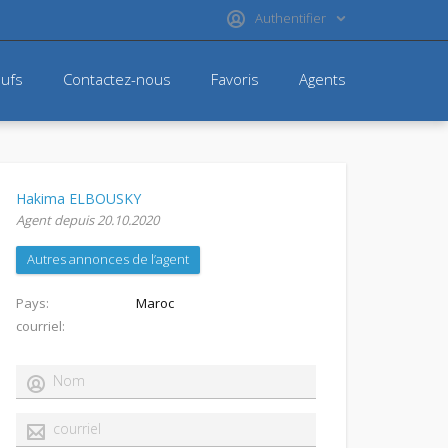
Authentifier
ufs
Contactez-nous
Favoris
Agents
Hakima ELBOUSKY
Agent depuis 20.10.2020
Autres annonces de l’agent
Pays
Maroc
courriel