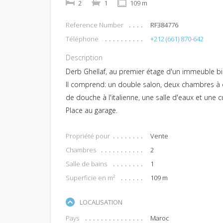
2
1
109 m
Reference Number
RF384776
Téléphone
+212 (661) 870-642
Description
Derb Ghellaf, au premier étage d'un immeuble b
Il comprend: un double salon, deux chambres à c
de douche à l'italienne, une salle d'eaux et une c
Place au garage.
Propriété pour
Vente
Chambres
2
Salle de bains
1
Superficie en m²
109 m
LOCALISATION
Pays
Maroc