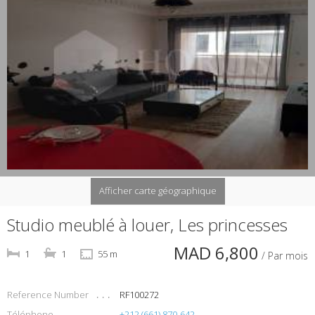
Afficher carte géographique
Studio meublé à louer, Les princesses
MAD 6,800
1
1
55 m
/ Par mois
Reference Number
RF100272
Téléphone
+212 (661) 870-642