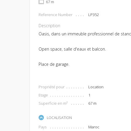
67 m
Reference Number
LP352
Description
Oasis, dans un immeuble professionnel de stand
Open space, salle d'eaux et balcon.
Place de garage.
Propriété pour
Location
Etage
1
Superficie en m²
67 m
LOCALISATION
Pays
Maroc