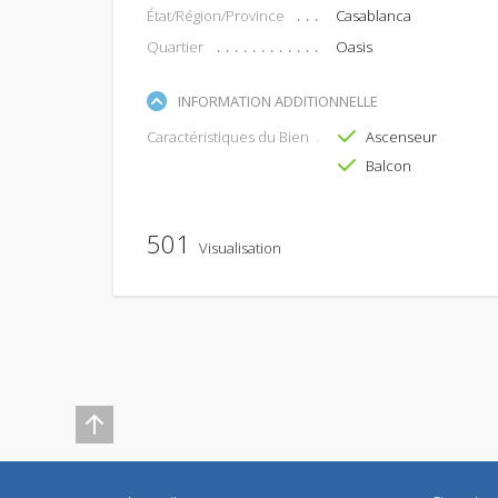
État/Région/Province
Casablanca
Quartier
Oasis
INFORMATION ADDITIONNELLE
Caractéristiques du Bien
Ascenseur
Balcon
501
Visualisation